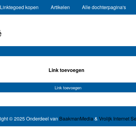
Linktegoed kopen
Artikelen
Alle dochterpagina's
ë
Link toevoegen
Link toevoegen
ight © 2025 Onderdeel van
BaakmanMedia
&
Vrolijk Internet S